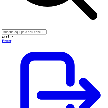
Ctrl K
Entrar