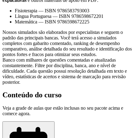
explicativas
e outros materiais de apoio em PDF:
Fisioterapia
—
ISBN 9786583793003
Língua Portuguesa
—
ISBN 9786598672201
Matemática
—
ISBN 9786598672225
Nossos simulados são elaborados por especialistas e seguem o
padrão das principais bancas. Você terá acesso a simulados
completos com gabarito comentado, ranking de desempenho
comparativo, análise detalhada do seu resultado e identificação dos
pontos fortes e fracos para otimizar seus estudos.
Banco com milhares de questões comentadas e atualizadas
constantemente. Filtre por disciplina, banca, ano e nível de
dificuldade. Cada questão possui resolução detalhada em texto e
vídeo, estatísticas de acertos e sistema de marcação para revisão
posterior.
Conteúdo do curso
Veja a grade de aulas que estão inclusas no seu pacote acima e
comece agora.