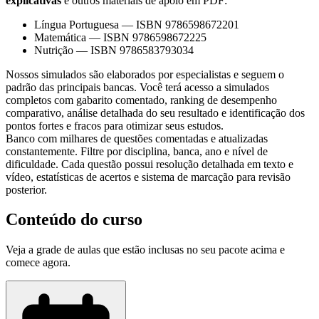
explicativas
e outros materiais de apoio em PDF:
Língua Portuguesa
—
ISBN 9786598672201
Matemática
—
ISBN 9786598672225
Nutrição
—
ISBN 9786583793034
Nossos simulados são elaborados por especialistas e seguem o
padrão das principais bancas. Você terá acesso a simulados
completos com gabarito comentado, ranking de desempenho
comparativo, análise detalhada do seu resultado e identificação dos
pontos fortes e fracos para otimizar seus estudos.
Banco com milhares de questões comentadas e atualizadas
constantemente. Filtre por disciplina, banca, ano e nível de
dificuldade. Cada questão possui resolução detalhada em texto e
vídeo, estatísticas de acertos e sistema de marcação para revisão
posterior.
Conteúdo do curso
Veja a grade de aulas que estão inclusas no seu pacote acima e
comece agora.