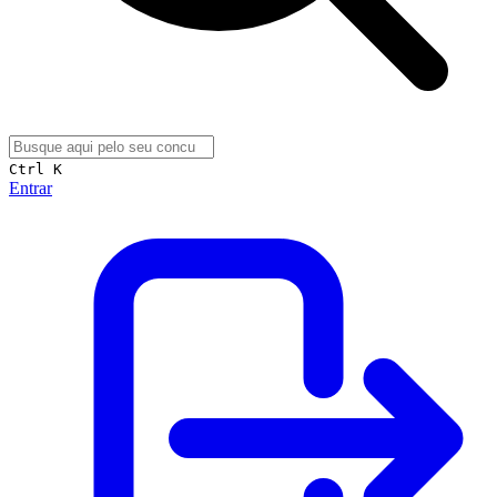
Ctrl K
Entrar