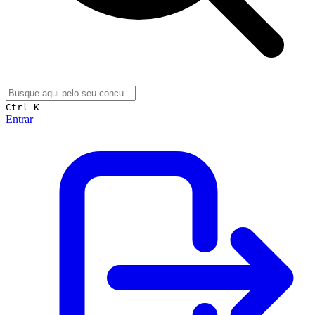
Ctrl K
Entrar