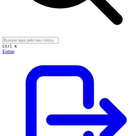
Ctrl K
Entrar