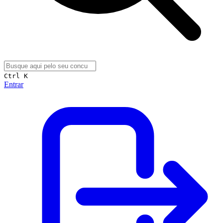
Ctrl K
Entrar