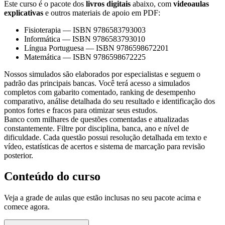
Este curso é o pacote dos
livros digitais
abaixo, com
videoaulas
explicativas
e outros materiais de apoio em PDF:
Fisioterapia
—
ISBN 9786583793003
Informática
—
ISBN 9786583793010
Língua Portuguesa
—
ISBN 9786598672201
Matemática
—
ISBN 9786598672225
Nossos simulados são elaborados por especialistas e seguem o
padrão das principais bancas. Você terá acesso a simulados
completos com gabarito comentado, ranking de desempenho
comparativo, análise detalhada do seu resultado e identificação dos
pontos fortes e fracos para otimizar seus estudos.
Banco com milhares de questões comentadas e atualizadas
constantemente. Filtre por disciplina, banca, ano e nível de
dificuldade. Cada questão possui resolução detalhada em texto e
vídeo, estatísticas de acertos e sistema de marcação para revisão
posterior.
Conteúdo do curso
Veja a grade de aulas que estão inclusas no seu pacote acima e
comece agora.