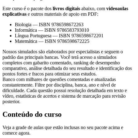
Este curso é o pacote dos
livros digitais
abaixo, com
videoaulas
explicativas
e outros materiais de apoio em PDF:
Biologia
—
ISBN 9786598672263
Informática
—
ISBN 9786583793010
Língua Portuguesa
—
ISBN 9786598672201
Matemática
—
ISBN 9786598672225
Nossos simulados são elaborados por especialistas e seguem o
padrão das principais bancas. Você terá acesso a simulados
completos com gabarito comentado, ranking de desempenho
comparativo, análise detalhada do seu resultado e identificação dos
pontos fortes e fracos para otimizar seus estudos.
Banco com milhares de questões comentadas e atualizadas
constantemente. Filtre por disciplina, banca, ano e nível de
dificuldade. Cada questão possui resolução detalhada em texto e
vídeo, estatísticas de acertos e sistema de marcação para revisão
posterior.
Conteúdo do curso
Veja a grade de aulas que estão inclusas no seu pacote acima e
comece agora.