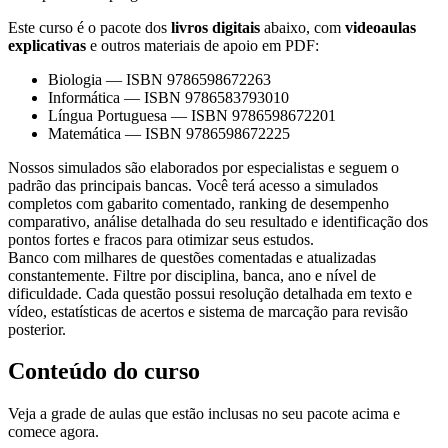
Este curso é o pacote dos
livros digitais
abaixo, com
videoaulas
explicativas
e outros materiais de apoio em PDF:
Biologia
—
ISBN 9786598672263
Informática
—
ISBN 9786583793010
Língua Portuguesa
—
ISBN 9786598672201
Matemática
—
ISBN 9786598672225
Nossos simulados são elaborados por especialistas e seguem o
padrão das principais bancas. Você terá acesso a simulados
completos com gabarito comentado, ranking de desempenho
comparativo, análise detalhada do seu resultado e identificação dos
pontos fortes e fracos para otimizar seus estudos.
Banco com milhares de questões comentadas e atualizadas
constantemente. Filtre por disciplina, banca, ano e nível de
dificuldade. Cada questão possui resolução detalhada em texto e
vídeo, estatísticas de acertos e sistema de marcação para revisão
posterior.
Conteúdo do curso
Veja a grade de aulas que estão inclusas no seu pacote acima e
comece agora.