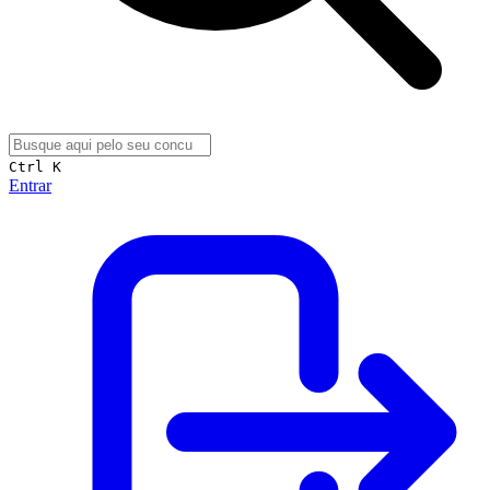
Ctrl K
Entrar