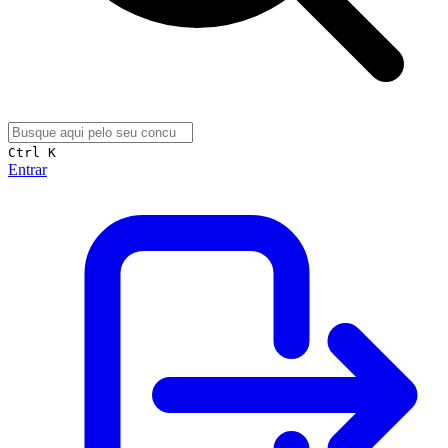
Ctrl K
Entrar