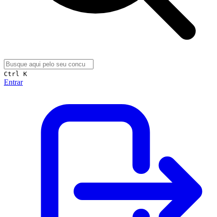
Ctrl K
Entrar