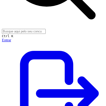
Ctrl K
Entrar