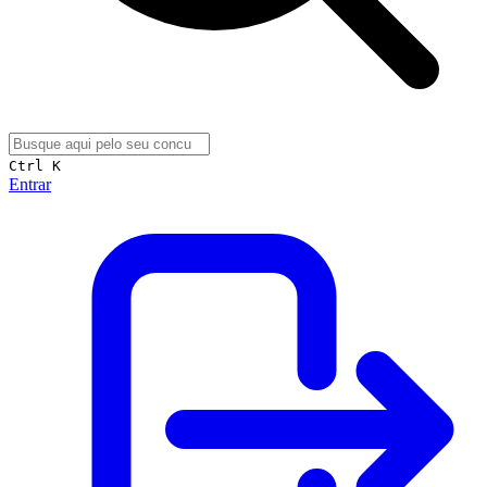
Ctrl K
Entrar