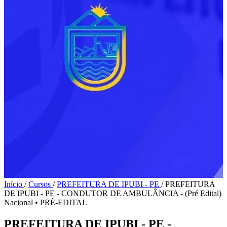
Início
/
Cursos
/
PREFEITURA DE IPUBI - PE
/
PREFEITURA
DE IPUBI - PE - CONDUTOR DE AMBULÂNCIA - (Pré Edital)
Nacional
•
PRÉ-EDITAL
PREFEITURA DE IPUBI - PE -