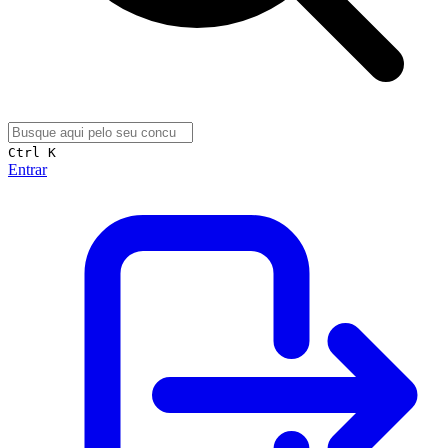
Ctrl K
Entrar