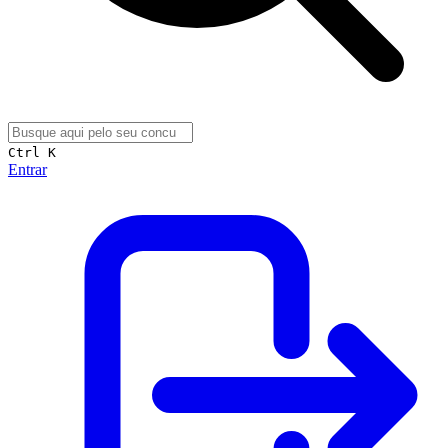
Ctrl K
Entrar