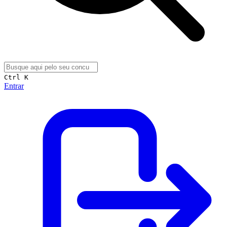
Ctrl K
Entrar