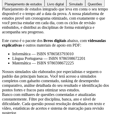
Planejamento de estudos
Livro digital
Simulado
Questões
Planejamento de estudos integrado que leva em conta o seu tempo
disponível e o tempo até a data da prova. A nossa plataforma de
estudos provê um cronograma otimizado, com exatamente o que
você precisa estudar em cada dia, com os ciclos de revisão
embutidos, e distribui as disciplinas de forma estratégica e
acompanha seu progresso.
Este curso é o pacote dos
livros digitais
abaixo, com
videoaulas
explicativas
e outros materiais de apoio em PDF:
Informática
—
ISBN 9786583793010
Língua Portuguesa
—
ISBN 9786598672201
Matemática
—
ISBN 9786598672225
Nossos simulados são elaborados por especialistas e seguem o
padrão das principais bancas. Você terá acesso a simulados
completos com gabarito comentado, ranking de desempenho
comparativo, análise detalhada do seu resultado e identificação dos
pontos fortes e fracos para otimizar seus estudos.
Banco com milhares de questões comentadas e atualizadas
constantemente. Filtre por disciplina, banca, ano e nível de
dificuldade. Cada questão possui resolução detalhada em texto e
vídeo, estatísticas de acertos e sistema de marcação para revisão
posterior.