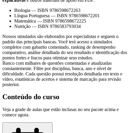
explicativas
e outros materiais de apoio em PDF:
Biologia
—
ISBN 9786598672263
Língua Portuguesa
—
ISBN 9786598672201
Matemática
—
ISBN 9786598672225
Nutrição
—
ISBN 9786583793034
Nossos simulados são elaborados por especialistas e seguem o
padrão das principais bancas. Você terá acesso a simulados
completos com gabarito comentado, ranking de desempenho
comparativo, análise detalhada do seu resultado e identificação dos
pontos fortes e fracos para otimizar seus estudos.
Banco com milhares de questões comentadas e atualizadas
constantemente. Filtre por disciplina, banca, ano e nível de
dificuldade. Cada questão possui resolução detalhada em texto e
vídeo, estatísticas de acertos e sistema de marcação para revisão
posterior.
Conteúdo do curso
Veja a grade de aulas que estão inclusas no seu pacote acima e
comece agora.