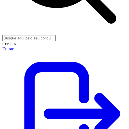
Ctrl K
Entrar