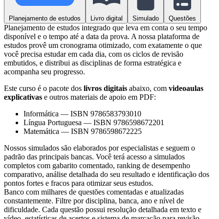
Planejamento de estudos
Livro digital
Simulado
Questões
Planejamento de estudos integrado que leva em conta o seu tempo
disponível e o tempo até a data da prova. A nossa plataforma de
estudos provê um cronograma otimizado, com exatamente o que
você precisa estudar em cada dia, com os ciclos de revisão
embutidos, e distribui as disciplinas de forma estratégica e
acompanha seu progresso.
Este curso é o pacote dos
livros digitais
abaixo, com
videoaulas
explicativas
e outros materiais de apoio em PDF:
Informática
—
ISBN 9786583793010
Língua Portuguesa
—
ISBN 9786598672201
Matemática
—
ISBN 9786598672225
Nossos simulados são elaborados por especialistas e seguem o
padrão das principais bancas. Você terá acesso a simulados
completos com gabarito comentado, ranking de desempenho
comparativo, análise detalhada do seu resultado e identificação dos
pontos fortes e fracos para otimizar seus estudos.
Banco com milhares de questões comentadas e atualizadas
constantemente. Filtre por disciplina, banca, ano e nível de
dificuldade. Cada questão possui resolução detalhada em texto e
vídeo, estatísticas de acertos e sistema de marcação para revisão