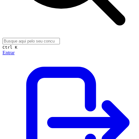
Ctrl K
Entrar