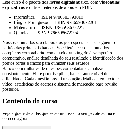
Este curso é o pacote dos
livros digitais
abaixo, com
videoaulas
explicativas
e outros materiais de apoio em PDF:
Informática
—
ISBN 9786583793010
Língua Portuguesa
—
ISBN 9786598672201
Matemática
—
ISBN 9786598672225
Quimica
—
ISBN 9786598672294
Nossos simulados são elaborados por especialistas e seguem o
padrão das principais bancas. Você terá acesso a simulados
completos com gabarito comentado, ranking de desempenho
comparativo, análise detalhada do seu resultado e identificação dos
pontos fortes e fracos para otimizar seus estudos.
Banco com milhares de questões comentadas e atualizadas
constantemente. Filtre por disciplina, banca, ano e nível de
dificuldade. Cada questão possui resolução detalhada em texto e
vídeo, estatísticas de acertos e sistema de marcação para revisão
posterior.
Conteúdo do curso
Veja a grade de aulas que estão inclusas no seu pacote acima e
comece agora.