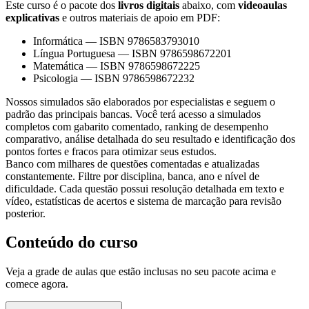
Este curso é o pacote dos
livros digitais
abaixo, com
videoaulas
explicativas
e outros materiais de apoio em PDF:
Informática
—
ISBN 9786583793010
Língua Portuguesa
—
ISBN 9786598672201
Matemática
—
ISBN 9786598672225
Psicologia
—
ISBN 9786598672232
Nossos simulados são elaborados por especialistas e seguem o
padrão das principais bancas. Você terá acesso a simulados
completos com gabarito comentado, ranking de desempenho
comparativo, análise detalhada do seu resultado e identificação dos
pontos fortes e fracos para otimizar seus estudos.
Banco com milhares de questões comentadas e atualizadas
constantemente. Filtre por disciplina, banca, ano e nível de
dificuldade. Cada questão possui resolução detalhada em texto e
vídeo, estatísticas de acertos e sistema de marcação para revisão
posterior.
Conteúdo do curso
Veja a grade de aulas que estão inclusas no seu pacote acima e
comece agora.