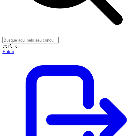
Ctrl K
Entrar