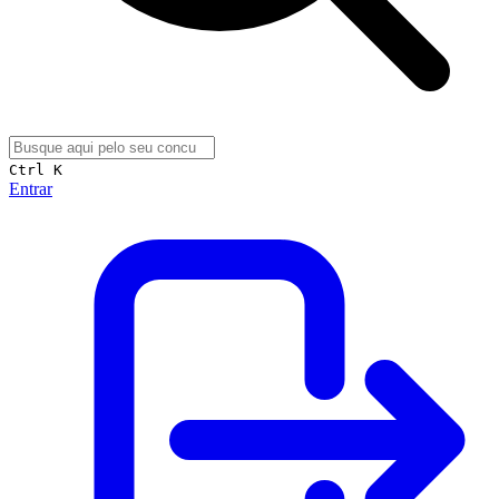
Ctrl K
Entrar