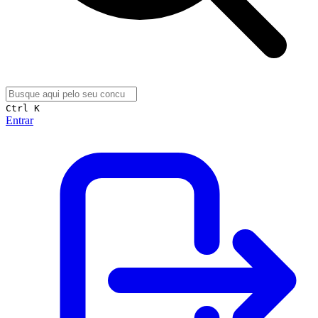
Ctrl K
Entrar