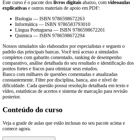
Este curso é o pacote dos
livros digitais
abaixo, com
videoaulas
explicativas
e outros materiais de apoio em PDF:
Biologia
—
ISBN 9786598672263
Informática
—
ISBN 9786583793010
Língua Portuguesa
—
ISBN 9786598672201
Quimica
—
ISBN 9786598672294
Nossos simulados são elaborados por especialistas e seguem o
padrão das principais bancas. Você terá acesso a simulados
completos com gabarito comentado, ranking de desempenho
comparativo, análise detalhada do seu resultado e identificação dos
pontos fortes e fracos para otimizar seus estudos.
Banco com milhares de questões comentadas e atualizadas
constantemente. Filtre por disciplina, banca, ano e nível de
dificuldade. Cada questão possui resolução detalhada em texto e
vídeo, estatísticas de acertos e sistema de marcação para revisão
posterior.
Conteúdo do curso
Veja a grade de aulas que estão inclusas no seu pacote acima e
comece agora.