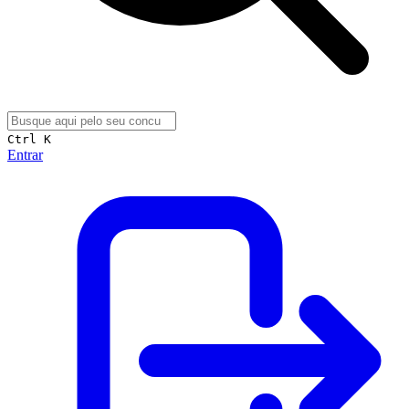
Ctrl K
Entrar