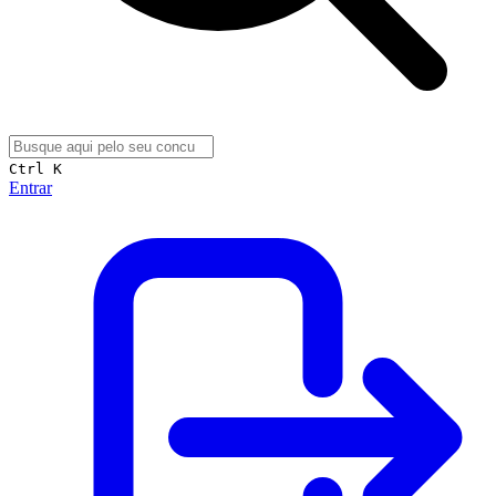
Ctrl K
Entrar