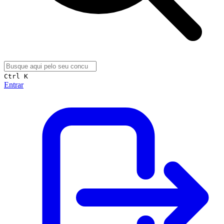
Ctrl K
Entrar