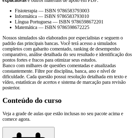
explicativas
e outros materiais de apoio em PDF:
Fisioterapia
—
ISBN 9786583793003
Informática
—
ISBN 9786583793010
Língua Portuguesa
—
ISBN 9786598672201
Matemática
—
ISBN 9786598672225
Nossos simulados são elaborados por especialistas e seguem o
padrão das principais bancas. Você terá acesso a simulados
completos com gabarito comentado, ranking de desempenho
comparativo, análise detalhada do seu resultado e identificação dos
pontos fortes e fracos para otimizar seus estudos.
Banco com milhares de questões comentadas e atualizadas
constantemente. Filtre por disciplina, banca, ano e nível de
dificuldade. Cada questão possui resolução detalhada em texto e
vídeo, estatísticas de acertos e sistema de marcação para revisão
posterior.
Conteúdo do curso
Veja a grade de aulas que estão inclusas no seu pacote acima e
comece agora.