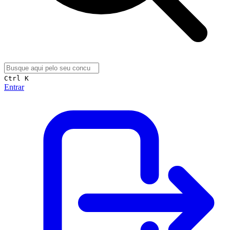
Ctrl K
Entrar