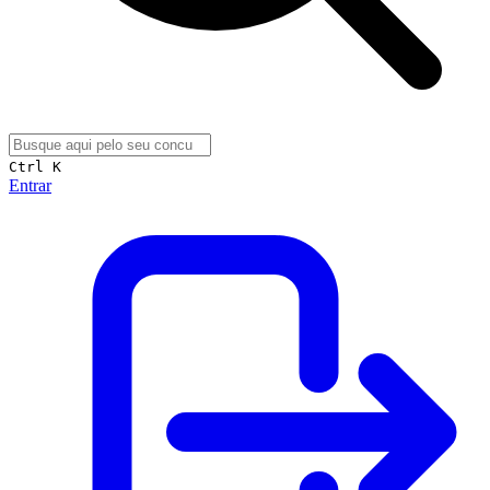
Ctrl K
Entrar