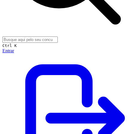
Ctrl K
Entrar