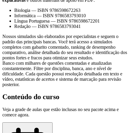
explicativas
e outros materiais de apoio em PDF:
Biologia
—
ISBN 9786598672263
Informática
—
ISBN 9786583793010
Língua Portuguesa
—
ISBN 9786598672201
Redação
—
ISBN 9786583793041
Nossos simulados são elaborados por especialistas e seguem o
padrão das principais bancas. Você terá acesso a simulados
completos com gabarito comentado, ranking de desempenho
comparativo, análise detalhada do seu resultado e identificação dos
pontos fortes e fracos para otimizar seus estudos.
Banco com milhares de questões comentadas e atualizadas
constantemente. Filtre por disciplina, banca, ano e nível de
dificuldade. Cada questão possui resolução detalhada em texto e
vídeo, estatísticas de acertos e sistema de marcação para revisão
posterior.
Conteúdo do curso
Veja a grade de aulas que estão inclusas no seu pacote acima e
comece agora.