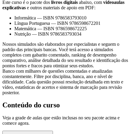
Este curso é o pacote dos
livros digitais
abaixo, com
videoaulas
explicativas
e outros materiais de apoio em PDF:
Informática
—
ISBN 9786583793010
Língua Portuguesa
—
ISBN 9786598672201
Matemática
—
ISBN 9786598672225
Nutrição
—
ISBN 9786583793034
Nossos simulados são elaborados por especialistas e seguem o
padrão das principais bancas. Você terá acesso a simulados
completos com gabarito comentado, ranking de desempenho
comparativo, análise detalhada do seu resultado e identificação dos
pontos fortes e fracos para otimizar seus estudos.
Banco com milhares de questões comentadas e atualizadas
constantemente. Filtre por disciplina, banca, ano e nível de
dificuldade. Cada questão possui resolução detalhada em texto e
vídeo, estatísticas de acertos e sistema de marcação para revisão
posterior.
Conteúdo do curso
Veja a grade de aulas que estão inclusas no seu pacote acima e
comece agora.