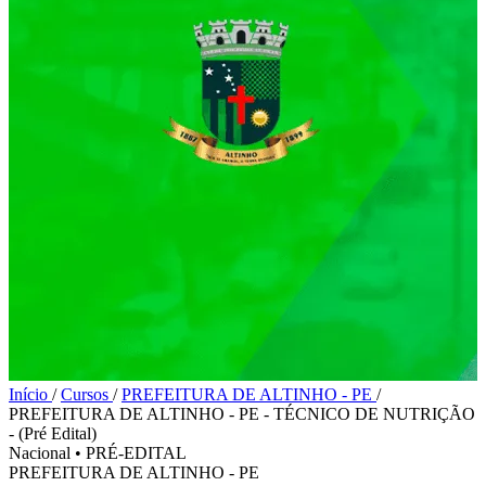
Início
/
Cursos
/
PREFEITURA DE ALTINHO - PE
/
PREFEITURA DE ALTINHO - PE - TÉCNICO DE NUTRIÇÃO
- (Pré Edital)
Nacional
•
PRÉ-EDITAL
PREFEITURA DE ALTINHO - PE