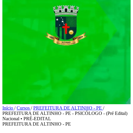
Início
/
Cursos
/
PREFEITURA DE ALTINHO - PE
/
PREFEITURA DE ALTINHO - PE - PSICÓLOGO - (Pré Edital)
Nacional
•
PRÉ-EDITAL
PREFEITURA DE ALTINHO - PE