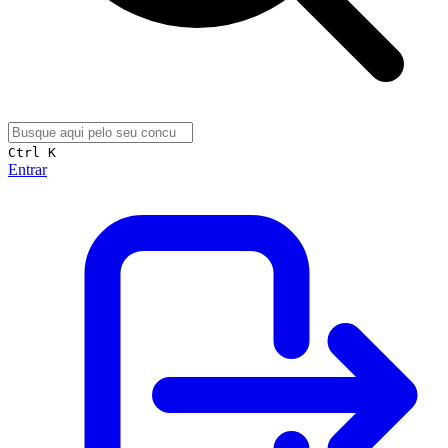
Ctrl K
Entrar