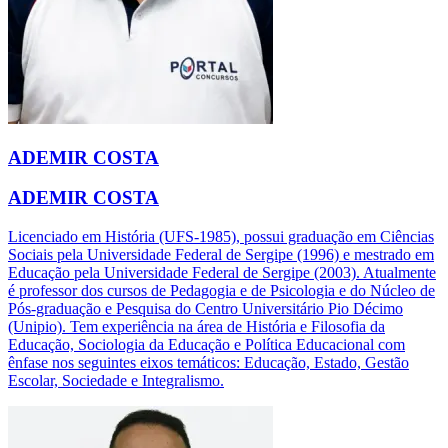
ADEMIR COSTA
ADEMIR COSTA
Licenciado em História (UFS-1985), possui graduação em Ciências
Sociais pela Universidade Federal de Sergipe (1996) e mestrado em
Educação pela Universidade Federal de Sergipe (2003). Atualmente
é professor dos cursos de Pedagogia e de Psicologia e do Núcleo de
Pós-graduação e Pesquisa do Centro Universitário Pio Décimo
(Unipio). Tem experiência na área de História e Filosofia da
Educação, Sociologia da Educação e Política Educacional com
ênfase nos seguintes eixos temáticos: Educação, Estado, Gestão
Escolar, Sociedade e Integralismo.