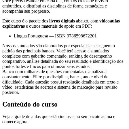
você precisa estudar em cada dia, com os ciclos de revisão
embutidos, e distribui as disciplinas de forma estratégica e
acompanha seu progresso.
Este curso é o pacote dos
livros digitais
abaixo, com
videoaulas
explicativas
e outros materiais de apoio em PDF:
Língua Portuguesa
—
ISBN 9786598672201
Nossos simulados são elaborados por especialistas e seguem o
padrão das principais bancas. Você terá acesso a simulados
completos com gabarito comentado, ranking de desempenho
comparativo, análise detalhada do seu resultado e identificação dos
pontos fortes e fracos para otimizar seus estudos.
Banco com milhares de questões comentadas e atualizadas
constantemente. Filtre por disciplina, banca, ano e nível de
dificuldade. Cada questão possui resolução detalhada em texto e
vídeo, estatísticas de acertos e sistema de marcação para revisão
posterior.
Conteúdo do curso
Veja a grade de aulas que estão inclusas no seu pacote acima e
comece agora.