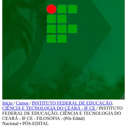
Início
/
Cursos
/
INSTITUTO FEDERAL DE EDUCAÇÃO,
CIÊNCIA E TECNOLOGIA DO CEARÁ - IF CE
/
INSTITUTO
FEDERAL DE EDUCAÇÃO, CIÊNCIA E TECNOLOGIA DO
CEARÁ - IF CE - FILOSOFIA - (Pós Edital)
Nacional
•
PÓS-EDITAL