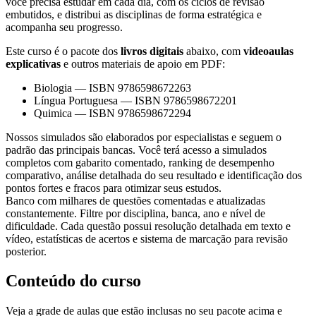
você precisa estudar em cada dia, com os ciclos de revisão
embutidos, e distribui as disciplinas de forma estratégica e
acompanha seu progresso.
Este curso é o pacote dos
livros digitais
abaixo, com
videoaulas
explicativas
e outros materiais de apoio em PDF:
Biologia
—
ISBN 9786598672263
Língua Portuguesa
—
ISBN 9786598672201
Quimica
—
ISBN 9786598672294
Nossos simulados são elaborados por especialistas e seguem o
padrão das principais bancas. Você terá acesso a simulados
completos com gabarito comentado, ranking de desempenho
comparativo, análise detalhada do seu resultado e identificação dos
pontos fortes e fracos para otimizar seus estudos.
Banco com milhares de questões comentadas e atualizadas
constantemente. Filtre por disciplina, banca, ano e nível de
dificuldade. Cada questão possui resolução detalhada em texto e
vídeo, estatísticas de acertos e sistema de marcação para revisão
posterior.
Conteúdo do curso
Veja a grade de aulas que estão inclusas no seu pacote acima e