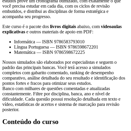
estudos provê um cronograma otimizado, com exatamente o que
você precisa estudar em cada dia, com os ciclos de revisão
embutidos, e distribui as disciplinas de forma estratégica e
acompanha seu progresso.
Este curso é o pacote dos
livros digitais
abaixo, com
videoaulas
explicativas
e outros materiais de apoio em PDF:
Informática
—
ISBN 9786583793010
Língua Portuguesa
—
ISBN 9786598672201
Matemática
—
ISBN 9786598672225
Nossos simulados são elaborados por especialistas e seguem o
padrão das principais bancas. Você terá acesso a simulados
completos com gabarito comentado, ranking de desempenho
comparativo, análise detalhada do seu resultado e identificação dos
pontos fortes e fracos para otimizar seus estudos.
Banco com milhares de questões comentadas e atualizadas
constantemente. Filtre por disciplina, banca, ano e nível de
dificuldade. Cada questão possui resolução detalhada em texto e
vídeo, estatísticas de acertos e sistema de marcação para revisão
posterior.
Conteúdo do curso