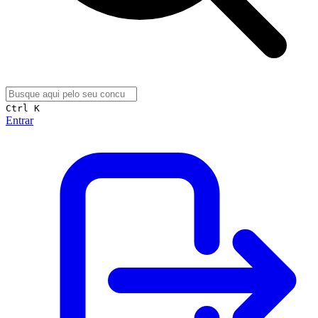
Ctrl K
Entrar