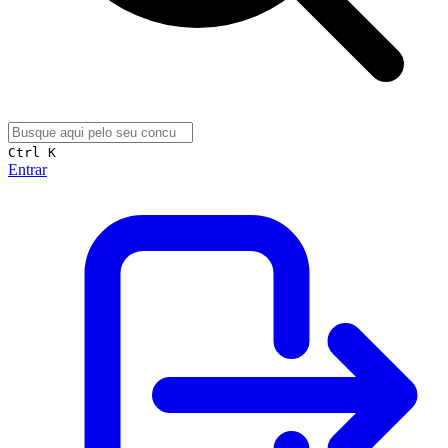
Ctrl K
Entrar