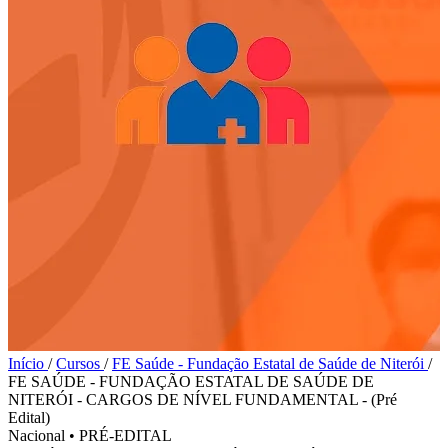
Início
/
Cursos
/
FE Saúde - Fundação Estatal de Saúde de Niterói
/
FE SAÚDE - FUNDAÇÃO ESTATAL DE SAÚDE DE
NITERÓI - CARGOS DE NÍVEL FUNDAMENTAL - (Pré
Edital)
Nacional
•
PRÉ-EDITAL