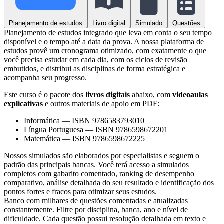
Planejamento de estudos
Livro digital
Simulado
Questões
Planejamento de estudos integrado que leva em conta o seu tempo
disponível e o tempo até a data da prova. A nossa plataforma de
estudos provê um cronograma otimizado, com exatamente o que
você precisa estudar em cada dia, com os ciclos de revisão
embutidos, e distribui as disciplinas de forma estratégica e
acompanha seu progresso.
Este curso é o pacote dos
livros digitais
abaixo, com
videoaulas
explicativas
e outros materiais de apoio em PDF:
Informática
—
ISBN 9786583793010
Língua Portuguesa
—
ISBN 9786598672201
Matemática
—
ISBN 9786598672225
Nossos simulados são elaborados por especialistas e seguem o
padrão das principais bancas. Você terá acesso a simulados
completos com gabarito comentado, ranking de desempenho
comparativo, análise detalhada do seu resultado e identificação dos
pontos fortes e fracos para otimizar seus estudos.
Banco com milhares de questões comentadas e atualizadas
constantemente. Filtre por disciplina, banca, ano e nível de
dificuldade. Cada questão possui resolução detalhada em texto e