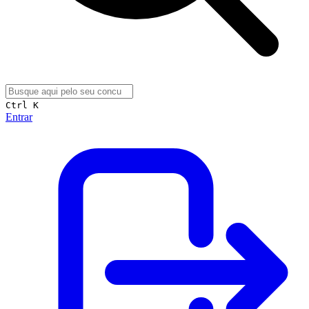
Ctrl K
Entrar