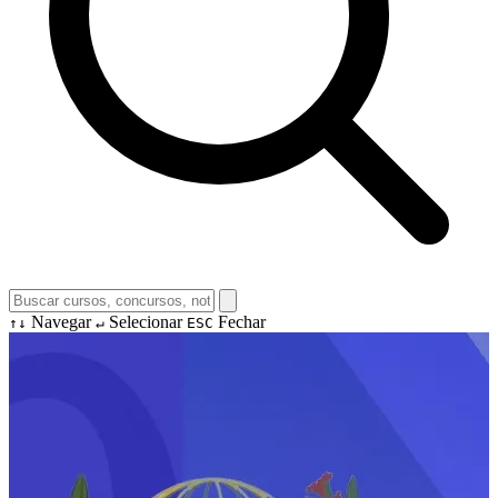
Navegar
Selecionar
Fechar
↑↓
↵
ESC