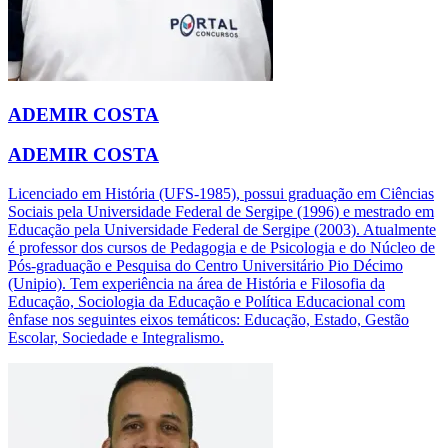
ADEMIR COSTA
ADEMIR COSTA
Licenciado em História (UFS-1985), possui graduação em Ciências
Sociais pela Universidade Federal de Sergipe (1996) e mestrado em
Educação pela Universidade Federal de Sergipe (2003). Atualmente
é professor dos cursos de Pedagogia e de Psicologia e do Núcleo de
Pós-graduação e Pesquisa do Centro Universitário Pio Décimo
(Unipio). Tem experiência na área de História e Filosofia da
Educação, Sociologia da Educação e Política Educacional com
ênfase nos seguintes eixos temáticos: Educação, Estado, Gestão
Escolar, Sociedade e Integralismo.