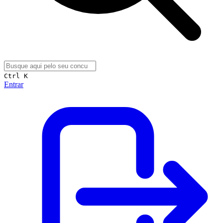
Ctrl K
Entrar