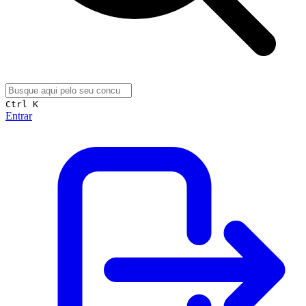
Ctrl K
Entrar