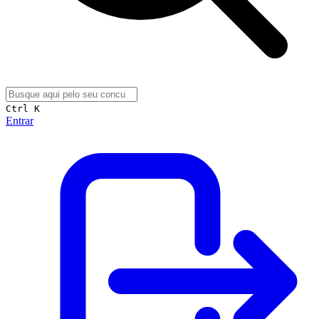
Ctrl K
Entrar