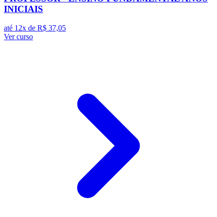
INICIAIS
até 12x de
R$ 37,05
Ver curso