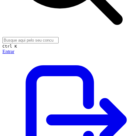
Ctrl K
Entrar