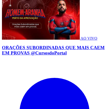
AO VIVO
ORAÇÕES SUBORDINADAS QUE MAIS CAEM
EM PROVAS @CursosdoPortal