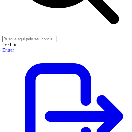
Ctrl K
Entrar